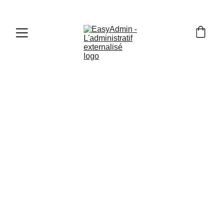
Camille Guiheneuf, votre 
assistante administrative 
EasyAdmin